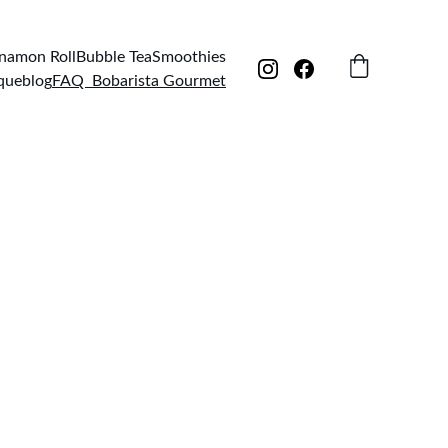
nnamon Roll
Bubble Tea
Smoothies
que
blog
FAQ  Bobarista Gourmet
r vous ?