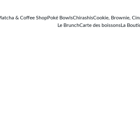
atcha & Coffee Shop
Poké Bowls
Chirashis
Cookie, Brownie, Ci
Le Brunch
Carte des boissons
La Bouti
équentes
Qu'est-ce que le bio pou